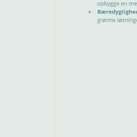
opbygge en mer
Bæredygtighed
grønne løsninge