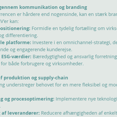
ng gennem kommunikation og branding
urrencen er hårdere end nogensinde, kan en stærk bran
V’er kan:
positionering:
 Formidle en tydelig fortælling om vir
g differentiering.
le platforme:
 Investere i en omnichannel-strategi, d
e og engagerende kunderejse.
ESG-værdier:
 Bæredygtighed og ansvarlig forretnings
e for både forbrugere og virksomheder.
 af produktion og supply-chain
ng understreger behovet for en mere fleksibel og mo
g og procesoptimering:
 Implementere nye teknologie
.
g af leverandører:
 Reducere afhængigheden af enkelt