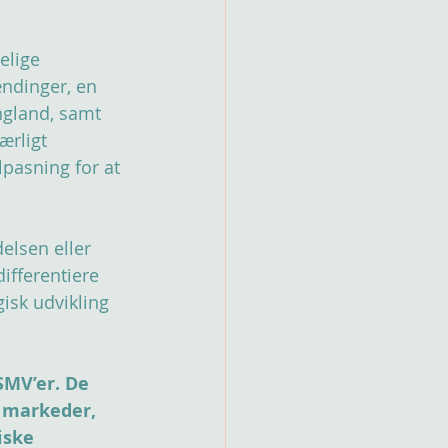
elige 
ændinger, en 
ngland, samt 
rligt 
lpasning for at 
elsen eller 
differentiere 
isk udvikling 
SMV’er. De 
e markeder, 
iske 