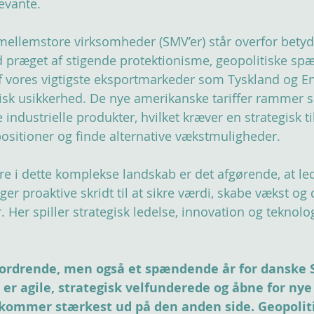
evante.
ellemstore virksomheder (SMV’er) står overfor betyd
id præget af stigende protektionisme, geopolitiske sp
f vores vigtigste eksportmarkeder som Tyskland og E
sk usikkerhed. De nye amerikanske tariffer rammer sæ
industrielle produkter, hvilket kræver en strategisk ti
sitioner og finde alternative vækstmuligheder.
re i dette komplekse landskab er det afgørende, at led
ger proaktive skridt til at sikre værdi, skabe vækst og 
Her spiller strategisk ledelse, innovation og teknolog
dfordrende, men også et spændende år for danske 
er agile, strategisk velfunderede og åbne for ny
 kommer stærkest ud på den anden side. Geopolit