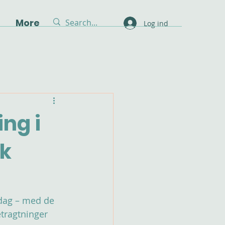
g
More
Log ind
ng i
sk
 dag – med de 
tragtninger 