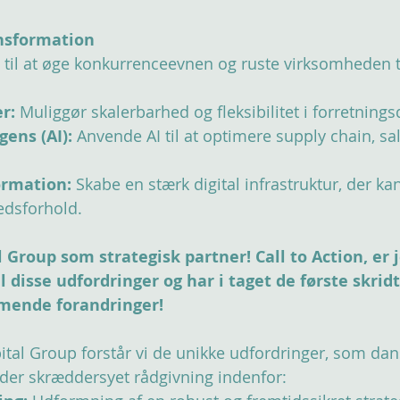
ansformation
 til at øge konkurrenceevnen og ruste virksomheden t
r:
 Muliggør skalerbarhed og fleksibilitet i forretnings
gens (AI):
 Anvende AI til at optimere supply chain, sa
ormation:
 Skabe en stærk digital infrastruktur, der kan
edsforhold.
 Group som strategisk partner! Call to Action, er j
l disse udfordringer og har i taget de første skrid
mende forandringer!
tal Group forstår vi de unikke udfordringer, som dan
byder skræddersyet rådgivning indenfor: