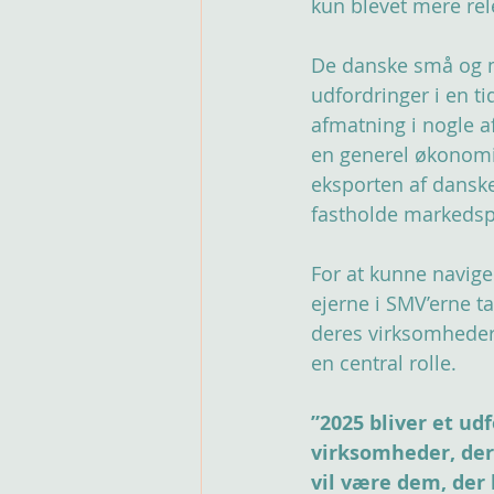
kun blevet mere rel
De danske små og m
udfordringer i en t
afmatning i nogle a
en generel økonomi
eksporten af danske 
fastholde markedspo
For at kunne navige
ejerne i SMV’erne ta
deres virksomheder. 
en central rolle.
”2025 bliver et u
virksomheder, der 
vil være dem, der