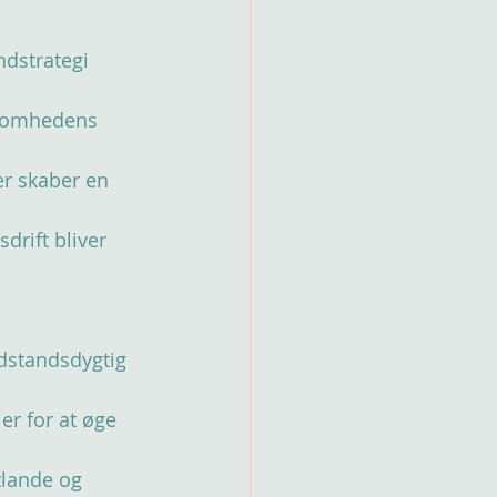
dstrategi 
ksomhedens 
er skaber en 
drift bliver 
dstandsdygtig 
r for at øge 
lande og 