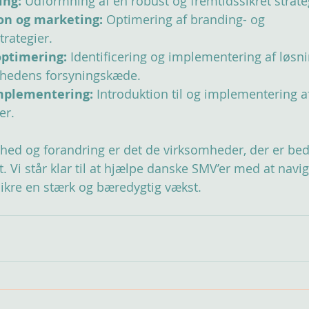
ing:
 Udformning af en robust og fremtidssikret strate
n og marketing:
 Optimering af branding- og 
trategier.
optimering:
 Identificering og implementering af løsni
mhedens forsyningskæde.
mplementering:
 Introduktion til og implementering af
er.
rhed og forandring er det de virksomheder, der er bed
. Vi står klar til at hjælpe danske SMV’er med at navi
sikre en stærk og bæredygtig vækst.