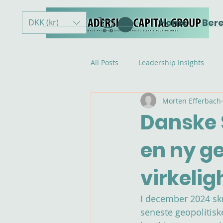
Home
Ber
DKK (kr)
All Posts
Leadership Insights
Morten Efferbach
Danske S
en ny g
virkeli
I december 2024 skr
seneste geopolitisk