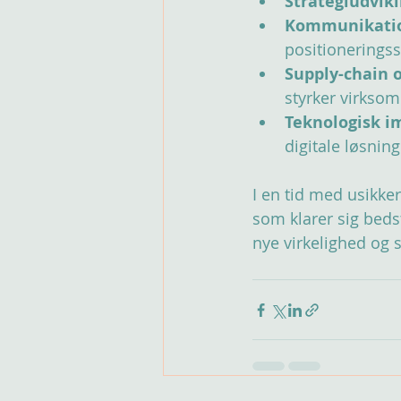
Strategiudvikl
Kommunikatio
positioneringss
Supply-chain 
styrker virkso
Teknologisk i
digitale løsning
I en tid med usikke
som klarer sig bedst
nye virkelighed og 