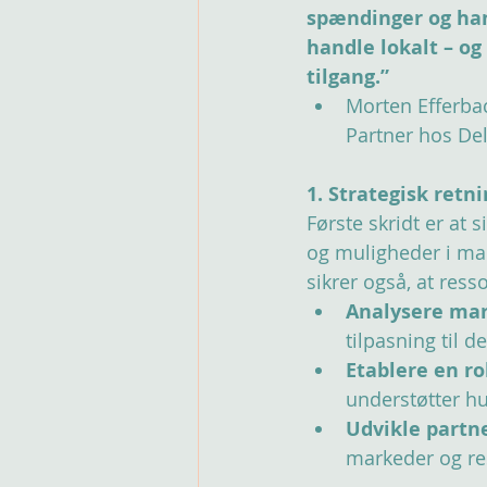
spændinger og han
handle lokalt – og
tilgang.”
Morten Efferbac
Partner hos Del
1. Strategisk retn
Første skridt er at 
og muligheder i mar
sikrer også, at ress
Analysere mar
tilpasning til 
Etablere en r
understøtter hu
Udvikle partn
markeder og res