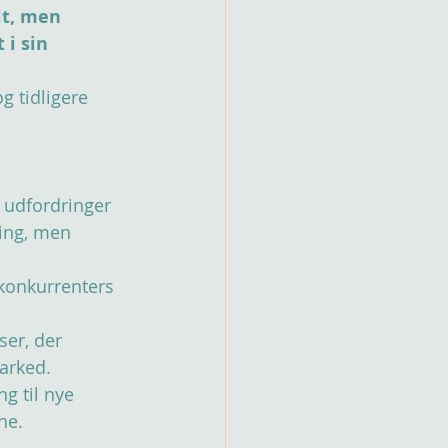
t, men 
 i sin 
 tidligere 
e udfordringer 
ing, men 
konkurrenters 
ser, der 
marked.
ng til nye 
ne.