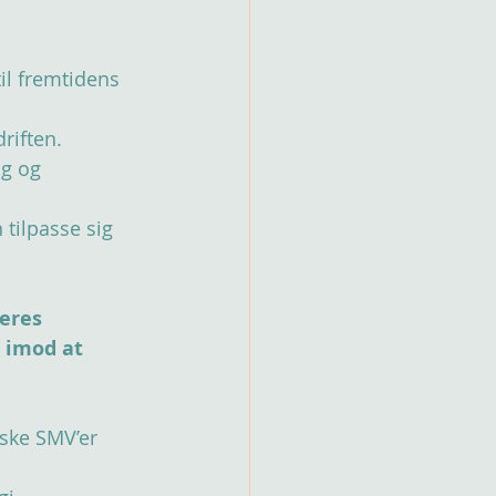
il fremtidens 
driften.
lg og 
 tilpasse sig 
eres 
t imod at 
ske SMV’er 