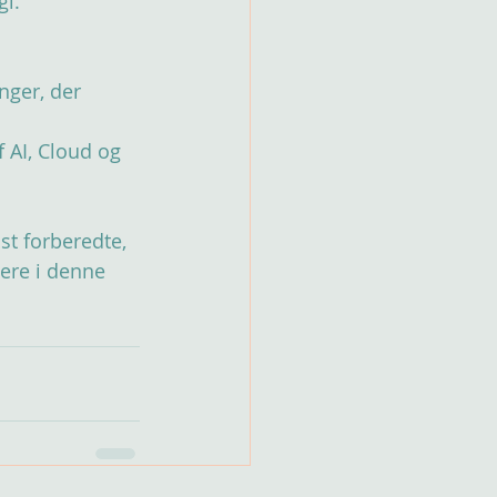
gi.
nger, der 
 AI, Cloud og 
st forberedte, 
gere i denne 