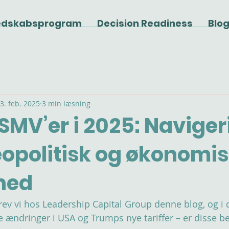
edskabsprogram
Decision Readiness
Blo
3. feb. 2025
3 min læsning
MV’er i 2025: Navigeri
eopolitisk og økonomi
ghed
ev vi hos Leadership Capital Group denne blog, og i
e ændringer i USA og Trumps nye tariffer – er disse be