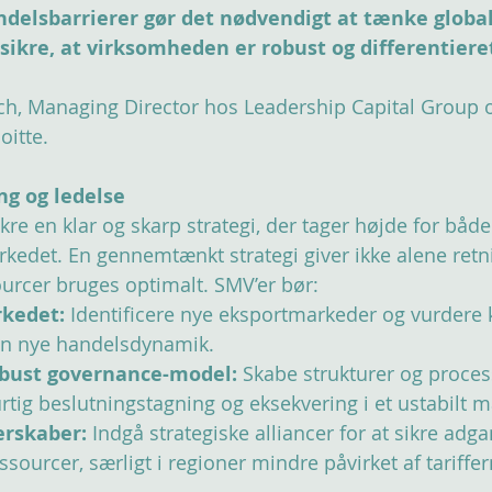
delsbarrierer gør det nødvendigt at tænke global
 sikre, at virksomheden er robust og differentieret
h, Managing Director hos Leadership Capital Group og
oitte.
ing og ledelse
sikre en klar og skarp strategi, der tager højde for båd
kedet. En gennemtænkt strategi giver ikke alene retn
ourcer bruges optimalt. SMV’er bør:
kedet:
 Identificere nye eksportmarkeder og vurdere 
den nye handelsdynamik.
obust governance-model:
 Skabe strukturer og proces
rtig beslutningstagning og eksekvering i et ustabilt 
erskaber:
 Indgå strategiske alliancer for at sikre adga
sourcer, særligt i regioner mindre påvirket af tariffer