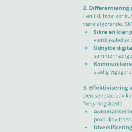
2. Differentieri
I en tid, hvor konk
være afgørende. SM
Sikre en klar 
værdiskabelse o
Udnytte digita
sammenhængend
Kommunikere 
stadig vigtiger
3. Effektivisering
Den seneste udvikli
forsyningskæde:
Automatiserin
produktiviteten
Diversificerin