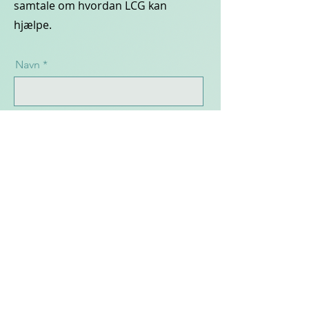
samtale om hvordan LCG kan
hjælpe.
Navn
Virksomhed
E-mail
Besked til Leadership Capital
Group