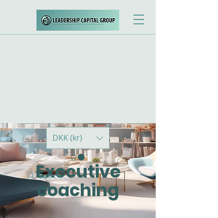
DKK (kr)
Executive
coaching