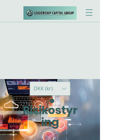
DKK (kr)
Risikostyr
ing