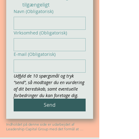
tilgængeligt
Navn
(Obligatorisk)
Virksomhed
(Obligatorisk)
E-mail
(Obligatorisk)
Udfyld de 10 spørgsmål og tryk 
"send", så modtager du en vurdering 
af dit beredskab, samt eventuelle 
forbedringer du kan foretage dig.
Send
Indholdet på denne side er udarbejdet af 
Leadership Capital Group med det formål at 
informere om vores beredskabsprogram og 
relaterede rådgivningsydelser. Oplysningerne er 