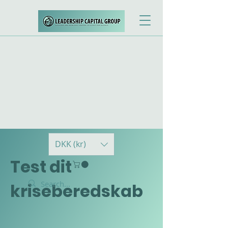
DKK (kr)
Test dit
kriseberedskab