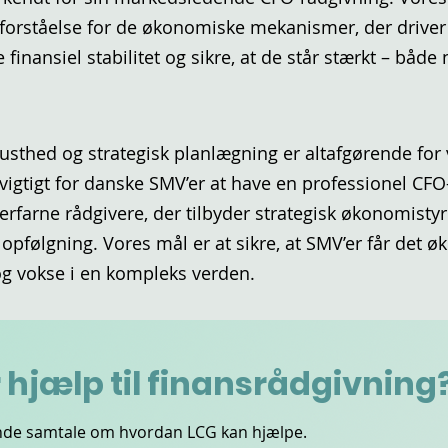
b forståelse for de økonomiske mekanismer, der drive
inansiel stabilitet og sikre, at de står stærkt – både 
busthed og strategisk planlægning er altafgørende fo
 vigtigt for danske SMV’er at have en professionel CF
erfarne rådgivere, der tilbyder strategisk økonomistyr
pfølgning. Vores mål er at sikre, at SMV’er får det
e og vokse i en kompleks verden.
r hjælp til finansrådgivning
tende samtale om hvordan LCG kan hjælpe.