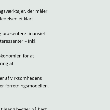
ngsværktøjer, der måler
edelsen et klart
g præsentere finansiel
teressenter – inkl.
økonomien for at
ring af
ger af virksomhedens
ler forretningsmodellen.
tilgang bygger på best