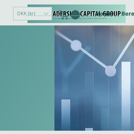
Home
Ber
DKK (kr)