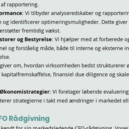
af rapportering.
formance
: Vi tilbyder analyseredskaber og rapporteri
g identificerer optimeringsmuligheder. Dette giver l
rstøtter fremtidig vækst.
torer og Bestyrelse
: Vi hjælper med at forberede o
el og forståelig måde, både til interne og eksterne in
else.
ådgiver om, hvordan virksomheden bedst strukturerer 
kapitalfremskaffelse, finansiel due diligence og skale
f Økonomistrategier
: Vi foretager løbende evaluerin
terer strategierne i takt med ændringer i markedet el
FO Rådgivning
 kendt for sin markedsledende CFO-rådgivning. Vores 