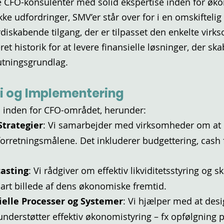
e CFO-konsulenter med solid ekspertise inden for øko
ikke udfordringer, SMV’er står over for i en omskifteli
rdiskabende tilgang, der er tilpasset den enkelte vir
t historik for at levere finansielle løsninger, der sk
utningsgrundlag.
i og Implementering
es inden for CFO-området, herunder:
Strategier
: Vi samarbejder med virksomheder om at u
 forretningsmålene. Det inkluderer budgettering, cash f
casting
: Vi rådgiver om effektiv likviditetsstyring og s
lart billede af dens økonomiske fremtid.
elle Processer og Systemer
: Vi hjælper med at de
nderstøtter effektiv økonomistyring – fx opfølgning på 