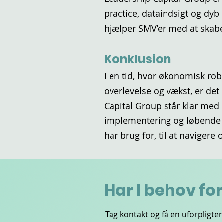
practice, dataindsigt og dy
hjælper SMV’er med at skabe f
Konklusion
I en tid, hvor økonomisk ro
overlevelse og vækst, er det
Capital Group står klar med 
implementering og løbende o
har brug for, til at naviger
Har I behov fo
Tag kontakt og få en uforplig