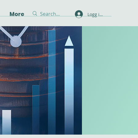
g
More
Logg inn