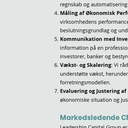
regnskab og automatisering 
Måling af Økonomisk Per
virksomhedens performance o
beslutningsgrundlag og unde
Kommunikation med Inves
information på en profession
investorer, banker og bestyr
Vækst- og Skalering
: Vi r
understøtte vækst, herunder 
forretningsmodellen.
Evaluering og Justering a
økonomiske situation og jus
Markedsledende C
Leadership Capital Group er