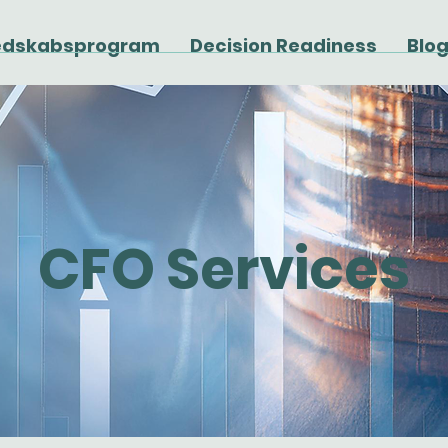
edskabsprogram
Decision Readiness
Blo
CFO Services