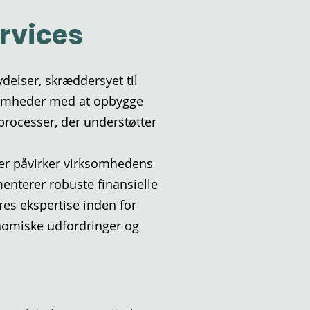
ervices
ydelser, skræddersyet til
somheder med at opbygge
processer, der understøtter
der påvirker virksomhedens
menterer robuste finansielle
res ekspertise inden for
onomiske udfordringer og