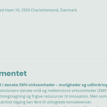
0
ed Havn 16, 2920 Charlottenlund, Danmark
mentet
AI i danske SMV-virksomheder – muligheder og udfordrin
revolutionere danske små og mellemstore virksomheder (SMV’er
tningstagning og frigive ressourcer til innovation. Men som
ukritisk tilgang kan føre til utilsigtede konsekvenser.