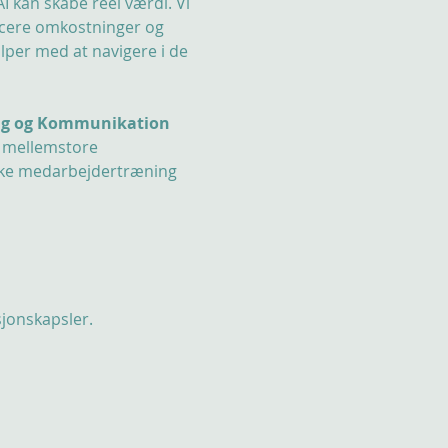
 kan skabe reel værdi. Vi 
ucere omkostninger og 
lper med at navigere i de 
ning og Kommunikation
g mellemstore 
yrke medarbejdertræning 
sjonskapsler.