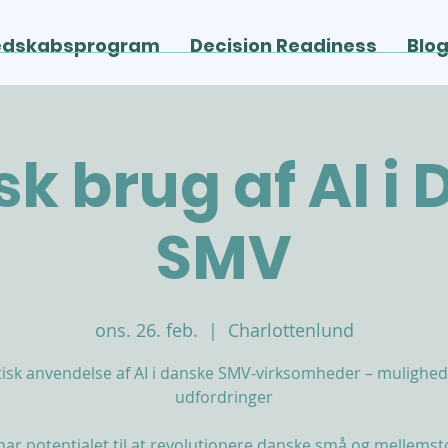
edskabsprogram
Decision Readiness
Blo
sk brug af AI i
SMV
ons. 26. feb.
  |  
Charlottenlund
tisk anvendelse af AI i danske SMV-virksomheder – mulighed
udfordringer
 har potentialet til at revolutionere danske små og mellemst