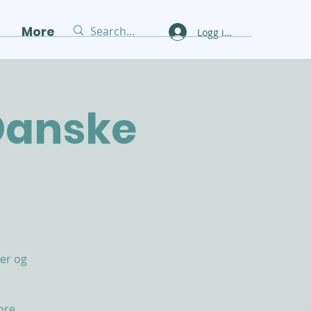
g
More
Logg inn
 Danske
er og
ore