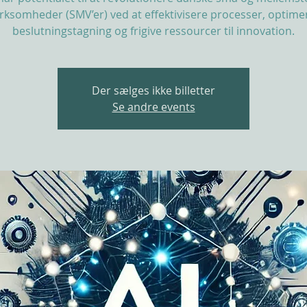
irksomheder (SMV’er) ved at effektivisere processer, optime
beslutningstagning og frigive ressourcer til innovation.
Der sælges ikke billetter
Se andre events