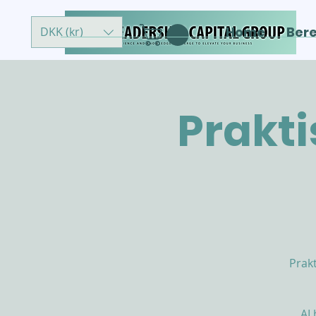
Home
Ber
DKK (kr)
Prakti
Prak
AI