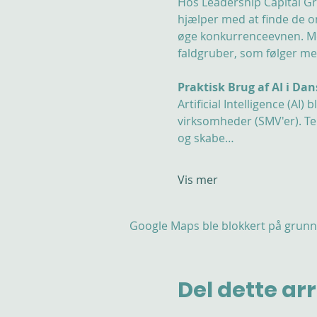
Hos Leadership Capital Gro
hjælper med at finde de 
øge konkurrenceevnen. Men
faldgruber, som følger me
Praktisk Brug af AI i D
Artificial Intelligence (AI
virksomheder (SMV'er). Te
og skabe…
Vis mer
Google Maps ble blokkert på grunn a
Del dette a