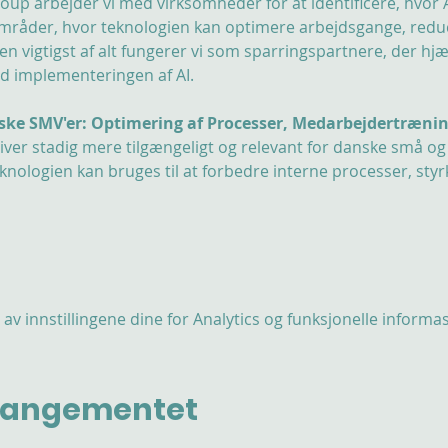
up arbejder vi med virksomheder for at identificere, hvor AI
områder, hvor teknologien kan optimere arbejdsgange, red
 vigtigst af alt fungerer vi som sparringspartnere, der hjæ
d implementeringen af AI.
anske SMV'er: Optimering af Processer, Medarbejdertræ
) bliver stadig mere tilgængeligt og relevant for danske små o
knologien kan bruges til at forbedre interne processer, st
v innstillingene dine for Analytics og funksjonelle informa
rrangementet