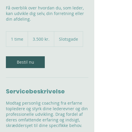
Få overblik over hvordan du, som leder,
kan udvikle dig selv, din forretning eller
din afdeling.
3.500
danske
1 time
1
3.500 kr.
Slotsgade
kroner
t
i
m
Bestil nu
Servicebeskrivelse
Modtag personlig coaching fra erfarne
topledere og styrk dine lederevner og din
professionelle udvikling. Drag fordel af
deres omfattende erfaring og indsigt,
skræddersyet til dine specifikke behov.