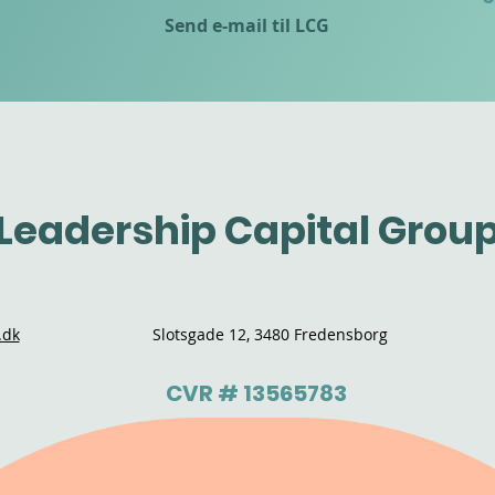
Send e-mail til LCG
Leadership Capital Grou
.dk
Slotsgade 12, 3480 Fredensborg
CVR # 13565783