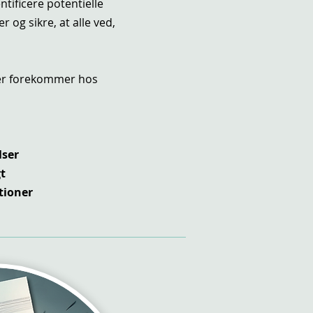
tificere potentielle
r og sikre, at alle ved,
der forekommer hos
lser
t
tioner