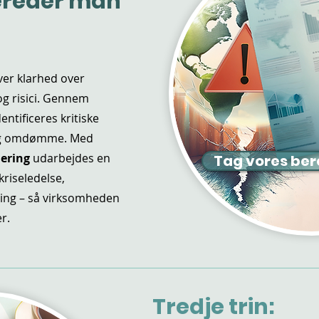
ereder man
ver klarhed over
g risici. Gennem
ntificeres kritiske
 og omdømme. Med
dering
udarbejdes en
Tag vores be
kriseledelse,
ing – så virksomheden
r.
Tredje trin: