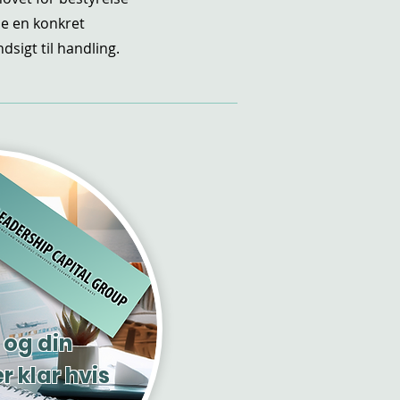
me en konkret
dsigt til handling.
 og din
 klar hvis