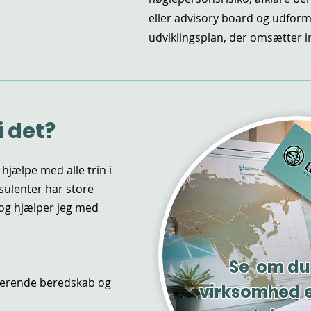
eller advisory board og udfor
udviklingsplan, der omsætter in
 det?
hjælpe med alle trin i
sulenter har store
og hjælper jeg med
Se om du
sterende beredskab og
virksomhed er