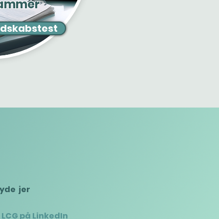
 rammer
edskabstest
byde jer
 LCG på LinkedIn