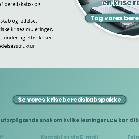
en krise
af beredskabs- og
Tag vores ber
stab og ledelse.
stiske krisesimuleringer.
 under og efter kriser.
edelsesstruktur i
Se vores kriseberedskabspakke
 uforpligtende snak om hvilke løsninger LCG kan til
lf
Kontakt os via E-mail
Følg