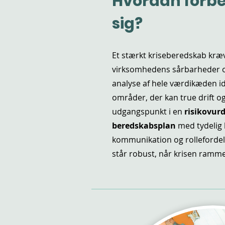
Hvordan forb
sig?
Et stærkt kriseberedskab kræ
virksomhedens sårbarheder o
analyse af hele værdikæden ide
områder, der kan true drift
udgangspunkt i en
risikovur
beredskabsplan
med tydelig 
kommunikation og rollefordel
står robust, når krisen ramme