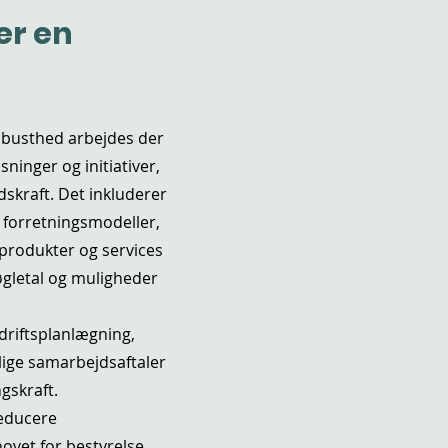
er en
obusthed arbejdes der
sninger og initiativer,
skraft. Det inkluderer
e forretningsmodeller,
 produkter og services
gletal og muligheder
driftsplanlægning,
lige samarbejdsaftaler
ngskraft.
reducere
hovet for bestyrelse