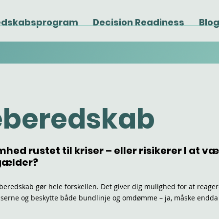
edskabsprogram
Decision Readiness
Blo
eberedskab
mhed rustet til kriser – eller risikerer I at 
 gælder?
beredskab gør hele forskellen. Det giver dig mulighed for at reagere
serne og beskytte både bundlinje og omdømme – ja, måske endda