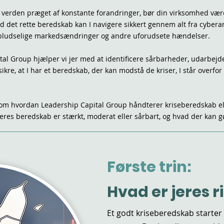
en verden præget af konstante forandringer, bør din virksomhed vær
d det rette beredskab kan I navigere sikkert gennem alt fra cyber
 pludselige markedsændringer og andre uforudsete hændelser.
tal Group hjælper vi jer med at identificere sårbarheder, udarbej
kre, at I har et beredskab, der kan modstå de kriser, I står overfor 
m hvordan Leadership Capital Group håndterer kriseberedskab el
eres beredskab er stærkt, moderat eller sårbart, og hvad der kan gø
Første trin:
Hvad er jeres ri
Et godt kriseberedskab starter 