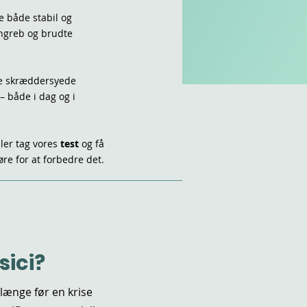
e både stabil og
angreb og brudte
de skræddersyede
– både i dag og i
ler tag vores
test
og få
re for at forbedre det.
sici?
længe før en krise