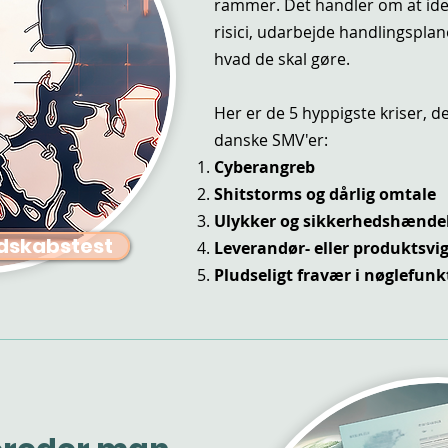
rammer. Det handler om at iden
risici, udarbejde handlingsplane
hvad de skal gøre.
Her er de 5 hyppigste kriser, 
danske SMV'er:
Cyberangreb
Shitstorms og dårlig omtale
Ulykker og sikkerhedshænde
dskabstest
Leverandør- eller produktsvig
Pludseligt fravær i nøglefunk