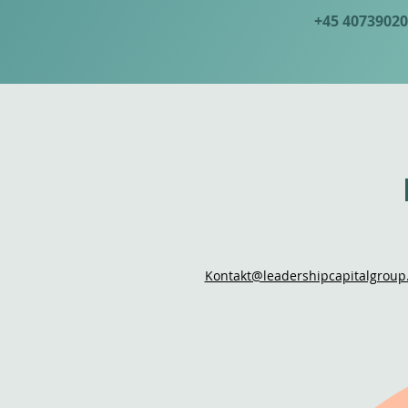
+45 40739020
Kontakt@leadershipcapitalgroup