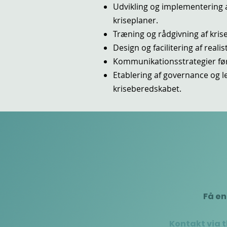
Udvikling og implementering 
kriseplaner.
Træning og rådgivning af krise
Design og facilitering af reali
Kommunikationsstrategier før,
Etablering af governance og l
kriseberedskabet.
Få en
Kontakt via t