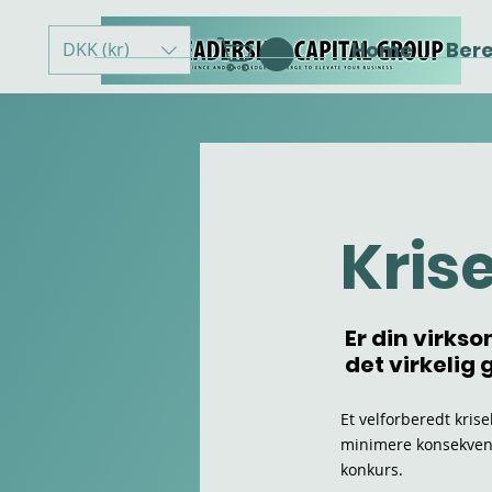
Home
Ber
DKK (kr)
Kris
Er din virkso
det virkelig
Et velforberedt krise
minimere konsekven
konkurs.