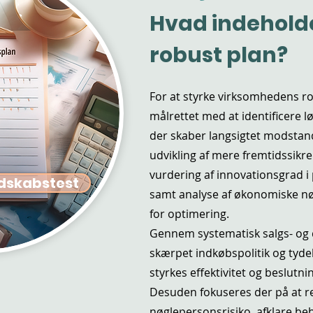
Hvad indehold
robust plan
?
For at styrke virksomhedens r
målrettet med at identificere lø
der skaber langsigtet modstand
udvikling af mere fremtidssikr
vurdering af innovationsgrad i
dskabstest
samt analyse af økonomiske nø
for optimering.
Gennem systematisk salgs- og 
skærpet indkøbspolitik og tyde
styrkes effektivitet og beslutni
Desuden fokuseres der på at 
nøglepersonsrisiko, afklare be