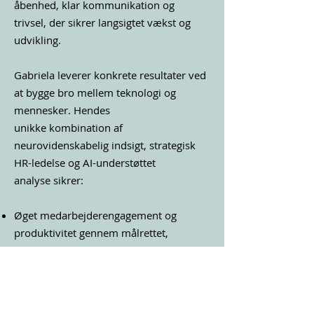
åbenhed, klar kommunikation og
trivsel, der sikrer langsigtet vækst og
udvikling.
Gabriela leverer konkrete resultater ved
at bygge bro mellem teknologi og
mennesker. Hendes
unikke kombination af
neurovidenskabelig indsigt, strategisk
HR-ledelse og AI-understøttet
analyse sikrer:
Øget medarbejderengagement og
produktivitet gennem målrettet,
inkluderende ledelse.
Reduceret medarbejderomsætning
gennem optimerede, neuroinklusive
talentstrategier.