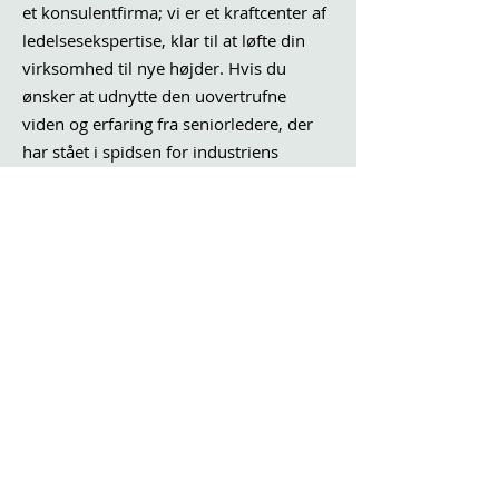
et konsulentfirma; vi er et kraftcenter af
ledelsesekspertise, klar til at løfte din
virksomhed til nye højder. Hvis du
ønsker at udnytte den uovertrufne
viden og erfaring fra seniorledere, der
har stået i spidsen for industriens
lederskab, så behøver du ikke lede
længere. Samarbejd med os, og lad os
forme din virksomheds fremtid
sammen.
Tak fordi du overvejer Leadership
Capital Group som din betroede
partner inden for ledelsesrådgivning. Vi
ser frem til muligheden for at arbejde
sammen med dig og drive din
virksomhed mod vedvarende succes og
innovation.