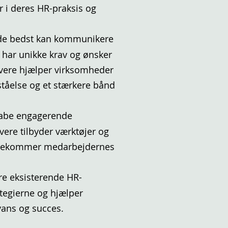
r i deres HR-praksis og
 de bedst kan kommunikere
 har unikke krav og ønsker
ivere hjælper virksomheder
rståelse og et stærkere bånd
kabe engagerende
vere tilbyder værktøjer og
imødekommer medarbejdernes
ere eksisterende HR-
rategierne og hjælper
vans og succes.