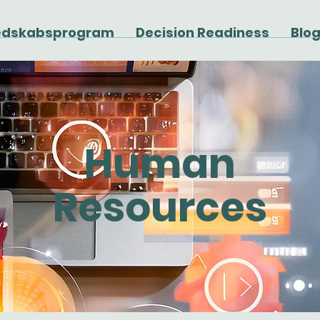
edskabsprogram
Decision Readiness
Blo
Human
Resources