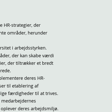
 HR-strategier, der
vante områder, herunder
itet i arbejdsstyrken.
mråder, der kan skabe værdi
r, der tiltrækker et bredt
erede.
mplementere deres HR-
er til etablering af
 færdigheder til at trives.
åle medarbejdernes
e oplever deres arbejdsmiljø.