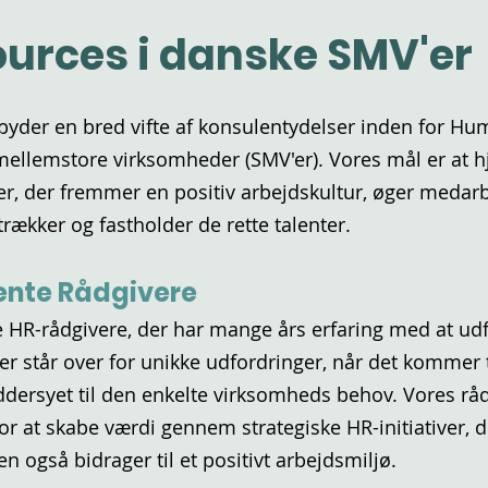
urces i danske SMV'er
byder en bred vifte af konsulentydelser inden for Hu
mellemstore virksomheder (SMV'er). Vores mål er at
gier, der fremmer en positiv arbejdskultur, øger med
trækker og fastholder de rette talenter.
ente Rådgivere
ne HR-rådgivere, der har mange års erfaring med at 
V'er står over for unikke udfordringer, når det kommer t
æddersyet til den enkelte virksomheds behov. Vores rå
r at skabe værdi gennem strategiske HR-initiativer, de
 også bidrager til et positivt arbejdsmiljø.