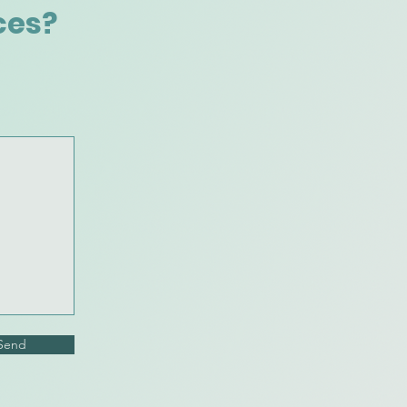
ces?
Send