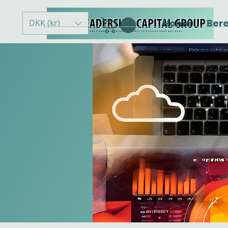
Home
Ber
DKK (kr)