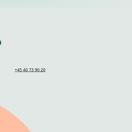
p
+45 40 73 90 20