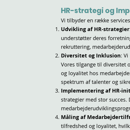
HR-strategi og Im
Vi tilbyder en række service
Udvikling af HR-strategier
understøtter deres forretnin
rekruttering, medarbejderu
Diversitet og Inklusion
: V
Vores tilgange til diversitet
og loyalitet hos medarbejder
spektrum af talenter og sikr
Implementering af HR-init
strategier med stor succes. D
medarbejderudviklingsprogra
Måling af Medarbejdertilf
tilfredshed og loyalitet, hv