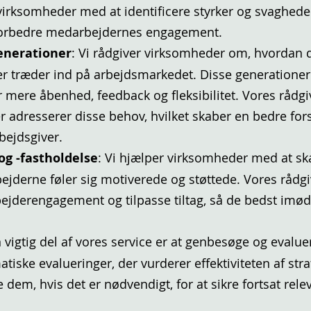
virksomheder med at identificere styrker og svaghede
t forbedre medarbejdernes engagement.
enerationer
: Vi rådgiver virksomheder om, hvordan
r træder ind på arbejdsmarkedet. Disse generationer
 mere åbenhed, feedback og fleksibilitet. Vores rådg
er adresserer disse behov, hvilket skaber en bedre fo
ejdsgiver.
g -fastholdelse
: Vi hjælper virksomheder med at s
jderne føler sig motiverede og støttede. Vores rådgi
arbejderengagement og tilpasse tiltag, så de bedst 
n vigtig del af vores service er at genbesøge og evalu
matiske evalueringer, der vurderer effektiviteten af st
dem, hvis det er nødvendigt, for at sikre fortsat rele