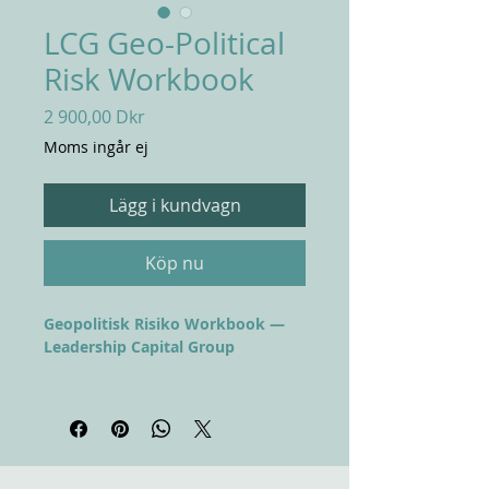
LCG Geo-Political
Risk Workbook
Pris
2 900,00 Dkr
Moms ingår ej
Lägg i kundvagn
Köp nu
Geopolitisk Risiko Workbook —
Leadership Capital Group
7,4 billioner dollar. Den anslåede
pris på handelsfragmentering for
det globale BNP. World Economic
Forum udpeger geoøkonomisk
konfrontation som den største