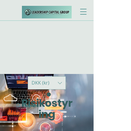
DKK (kr)
Risikostyr
ing