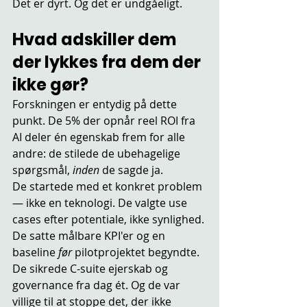
Det er dyrt. Og det er undgåeligt.
Hvad adskiller dem 
der lykkes fra dem der 
ikke gør?
Forskningen er entydig på dette 
punkt. De 5% der opnår reel ROI fra 
AI deler én egenskab frem for alle 
andre: de stilede de ubehagelige 
spørgsmål, 
inden
 de sagde ja.
De startede med et konkret problem 
— ikke en teknologi. De valgte use 
cases efter potentiale, ikke synlighed. 
De satte målbare KPI'er og en 
baseline 
før
 pilotprojektet begyndte. 
De sikrede C-suite ejerskab og 
governance fra dag ét. Og de var 
villige til at stoppe det, der ikke 