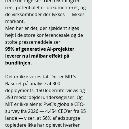
rette betingelser. Den teknologi er 
reel, potentialet er dokumenteret, og 
de virksomheder der lykkes — lykkes 
markant.
Men her er det, der sjældent siges 
højt i de store konferencesale og de 
stolte pressemeddelelser:
95% af generative AI-projekter 
leverer nul målbar effekt på 
bundlinjen.
Det er ikke vores tal. Det er MIT's. 
Baseret på analyse af 300 
deployments, 150 lederinterviews og 
350 medarbejderundersøgelser. Og 
MIT er ikke alene: PwC's globale CEO-
survey fra 2026 — 4.454 CEO'er fra 95 
lande — viser, at 56% af adspurgte 
topledere ikke har oplevet hverken 