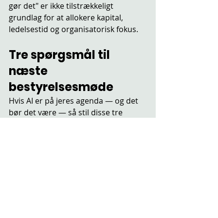
gør det" er ikke tilstrækkeligt 
grundlag for at allokere kapital, 
ledelsestid og organisatorisk fokus.
Tre spørgsmål til 
næste 
bestyrelsesmøde
Hvis AI er på jeres agenda — og det 
bør det være — så stil disse tre 
spørgsmål, og vær brutalt ærlige:
Hvornår besluttede vi sidst at 
igangsætte et AI-initiativ — og 
hvad var den reelle årsag?
 Var 
det strategisk analyse eller 
FOMO?
Har vi spurgt vores vigtigste 
kunder
, om de vil opleve vores 
AI-planer som en forbedring 