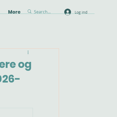
g
More
Log ind
ere og
026-