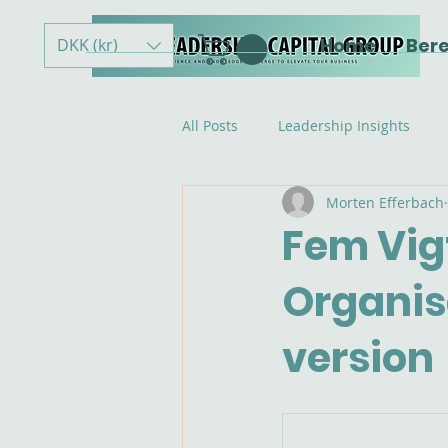
Home
Ber
DKK (kr)
All Posts
Leadership Insights
Morten Efferbach
Fem Vig
Organis
version