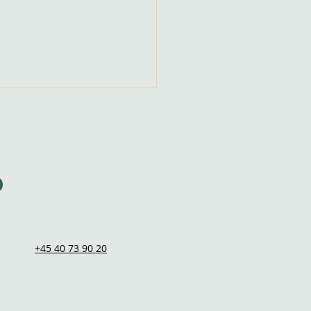
p
mtidens ledelse med
ching for ledere
+45 40 73 90 20