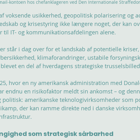
mail-kontoen hos chefanklageren ved Den Internationale Straffedom
af voksende usikkerhed, geopolitisk polarisering og a
redskab og krisestyring ikke længere noget, der kan ove
er til IT- og kommunikationsafdelingen alene.
står i dag over for et landskab af potentielle kriser, 
ybersikkerhed, klimaforandringer, ustabile forsynings
evet en del af hverdagens strategiske trusselsbilled
025, hvor en ny amerikansk administration med Donal
 har endnu en risikofaktor meldt sin ankomst – og den
 politisk: amerikanske teknologivirksomheder som pol
dikamp, der kan ramme direkte ned i danske virksomh
nfrastruktur.
gighed som strategisk sårbarhed