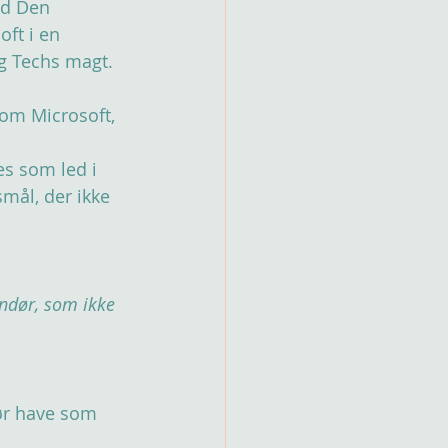
ed Den 
ft i en 
ig Techs magt. 
som Microsoft, 
s som led i 
mål, der ikke 
randør, som ikke 
ør have som 