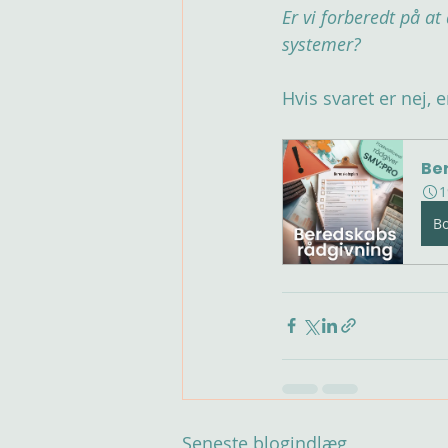
Er vi forberedt på a
systemer? 
Hvis svaret er nej, 
Be
1
B
Seneste blogindlæg