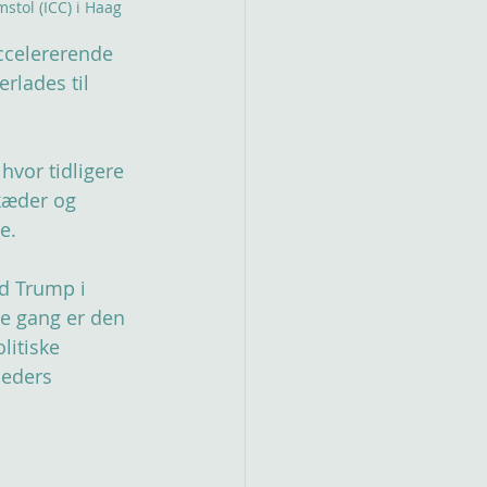
stol (ICC) i Haag
ccelererende 
rlades til 
hvor tidligere 
kæder og 
e.
d Trump i 
ne gang er den 
itiske 
eders 