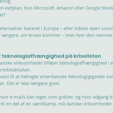
kring.
 exitplan, hvis Microsoft, Amazon eller Google bliver
el?
lternativer baseret i Europa – eller måske open sour
 længere, 
om
 krisen kommer – men 
hvor 
den rammer 
t teknologiafhængighed på kriselisten
 danske virksomheder tilføjer teknologiafhængighed i e
beredskabsplan. 
t vant til at betragte amerikanske teknologigiganter so
r. Det er ikke længere givet.
 hvor e-mails kan tages som gidsler, og hvor adgang til
til en del af en værdikamp, må danske virksomheder 