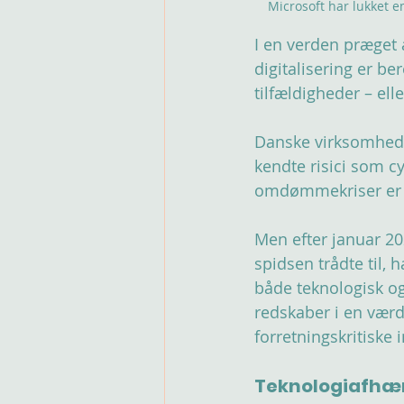
Microsoft har lukket e
I en verden præget 
digitalisering er be
tilfældigheder – ell
Danske virksomheder 
kendte risici som c
omdømmekriser er bl
Men efter januar 2
spidsen trådte til,
både teknologisk og
redskaber i en vær
forretningskritiske i
Teknologiafhæn