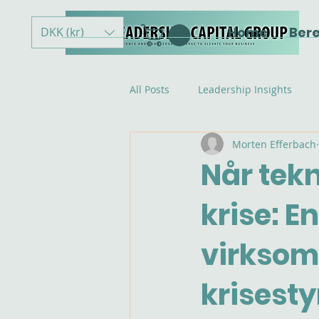
Home
Ber
DKK (kr)
All Posts
Leadership Insights
Morten Efferbach
Når tek
krise: E
virksom
krisesty