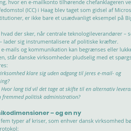
ng, hvor en e-mailkonto tilhørende chefanklageren v
fedomstol (ICC) i Haag blev taget som gidsel af Microso
titutioner, er ikke bare et usædvanligt eksempel på B
, hvad der sker, når centrale teknologileverandører – 
lader sig instrumentalisere af politiske kræfter. 
, e-mails og kommunikation kan begrænses eller lukke
en, står danske virksomheder pludselig med et spørgs
res:
irksomhed klare sig uden adgang til jeres e-mail- og 
ing?
 
Hvor lang tid vil det tage at skifte til en alternativ leve
en fremmed politisk administration?
isikodimensioner – og en ny
e fem typer af kriser, som enhver dansk virksomhed b
protokol: