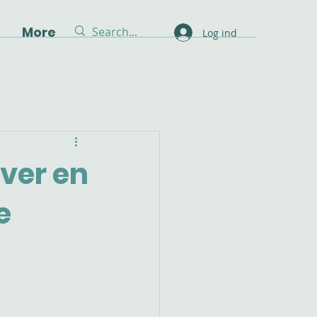
g
More
Log ind
ver en
e