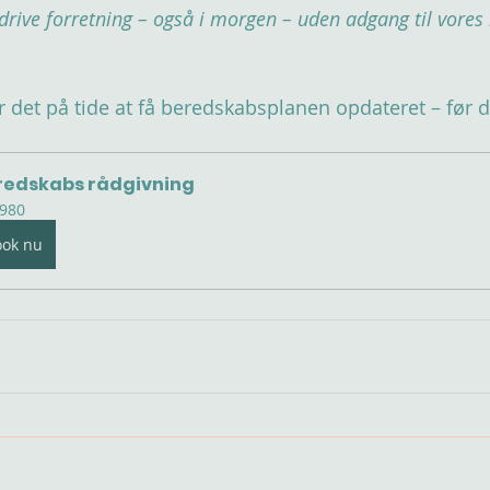
t drive forretning – også i morgen – uden adgang til vore
er det på tide at få beredskabsplanen opdateret – før de
redskabs rådgivning
980
ook nu