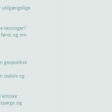
 utilgængelige 
ce-løsninger?
først, og om 
n geopolitisk 
m stabile og 
 kritiske 
spørge sig 