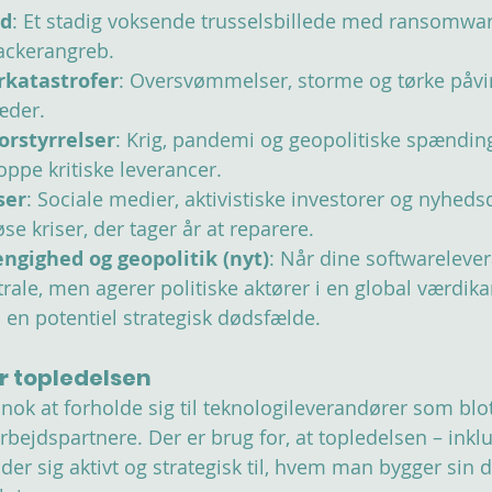
ed
: Et stadig voksende trusselsbillede med ransomwar
ackerangreb.
rkatastrofer
: Oversvømmelser, storme og tørke påvir
æder.
orstyrrelser
: Krig, pandemi og geopolitiske spændin
oppe kritiske leverancer.
ser
: Sociale medier, aktivistiske investorer og nyhed
se kriser, der tager år at reparere.
ngighed og geopolitik (nyt)
: Når dine softwarelever
rale, men agerer politiske aktører i en global værdika
en potentiel strategisk dødsfælde.
or topledelsen
nok at forholde sig til teknologileverandører som blot
ejdspartnere. Der er brug for, at topledelsen – inklu
der sig aktivt og strategisk til, hvem man bygger sin di