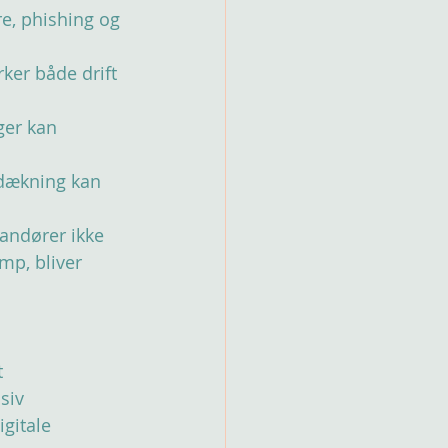
e, phishing og 
ker både drift 
ger kan 
sdækning kan 
andører ikke 
mp, bliver 
 
siv 
gitale 