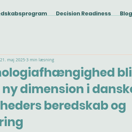
edskabsprogram
Decision Readiness
Blo
21. maj 2025
3 min læsning
nologiafhængighed bli
n ny dimension i dansk
heders beredskab og
ring