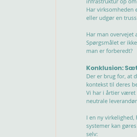
infrastruktur op om
Har virksomheden en
eller udgør en truss
Har man overvejet a
Spørgsmålet er ikke
man er forberedt?
Konklusion: Sæ
Der er brug for, at
kontekst til deres 
Vi har i årtier være
neutrale leverandøre
I en ny virkelighed,
systemer kan gøres 
selv: