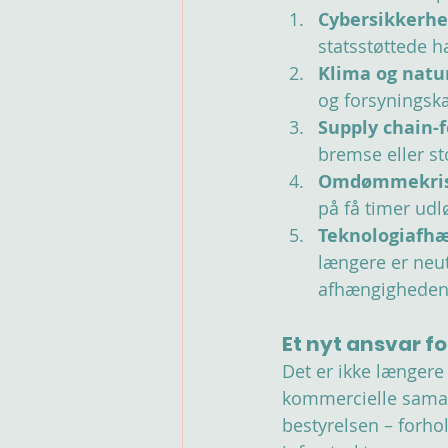
Cybersikkerh
statsstøttede h
Klima og natu
og forsyningsk
Supply chain-f
bremse eller st
Omdømmekri
på få timer udlø
Teknologiafhæ
længere er neut
afhængigheden 
Et nyt ansvar f
Det er ikke længere 
kommercielle samarb
bestyrelsen – forhol