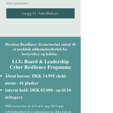
MVA ekskludert
MVA ekskludert
Legg til i handlekurv
Decision Readiness -frameworket omsat til
et praktisk uddannelsesforløb for
bestyrelser og ledelse.
LCG Board & Leadership
Cyber Resilience Progamme
Åbent kursus: DKK 14.995 ekskl.
moms · 16 pladser
Internt hold: DKK 85.000 · op til 10
deltagere
NIS2-loven (lov nr. 434 af 6. maj 2025) gør
cybersikkerhed til et ledelsesansvar -ikke kun en