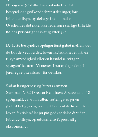
IT-opgave. §7 stiller tre konkrete krav til
bestyrelsen: godkende foranstaltninger, føre
løbende tilsyn, og deltage i uddannelse.
Overholdes det ikke, kan ledelsen i særlige tilfælde
holdes personligt ansvarlig efter §23.
De fleste bestyrelser opdager først gabet mellem det,
de tror de ved, og det, loven faktisk kræver, når en
tilsynsmyndighed eller en hændelse tvinger
spørgsmålet frem. Vi mener, I bør opdage det på
jeres egne præmisser - før det sker.
Sådan hænger test og kursus sammen
Start med NIS2 Director Readiness Assessment - 18
spørgsmål, ca. 6 minutter. Testen giver jer en
øjeblikkelig, ærlig score på tværs af de tre områder,
loven faktisk måler jer på: godkendelse & viden,
løbende tilsyn, og uddannelse & personlig
eksponering.