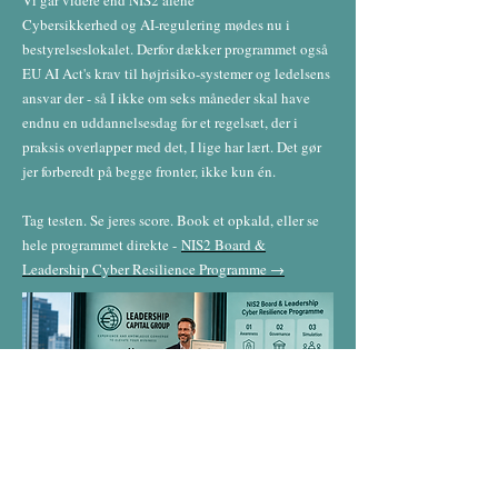
Cybersikkerhed og AI-regulering mødes nu i
bestyrelseslokalet. Derfor dækker programmet også
EU AI Act's krav til højrisiko-systemer og ledelsens
ansvar der - så I ikke om seks måneder skal have
endnu en uddannelsesdag for et regelsæt, der i
praksis overlapper med det, I lige har lært. Det gør
jer forberedt på begge fronter, ikke kun én.
​Tag testen. Se jeres score. Book et opkald, eller se
hele programmet direkte -
NIS2 Board &
Leadership Cyber Resilience Programme →
NIS2 stiller krav til jer personligt.