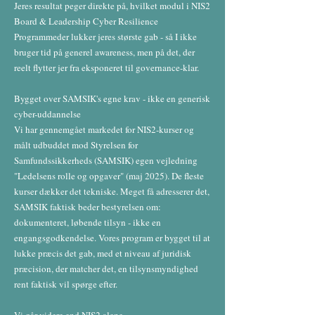
Jeres resultat peger direkte på, hvilket modul i NIS2
Board & Leadership Cyber Resilience
Programmeder lukker jeres største gab - så I ikke
bruger tid på generel awareness, men på det, der
reelt flytter jer fra eksponeret til governance-klar.
Bygget over SAMSIK's egne krav - ikke en generisk
cyber-uddannelse
Vi har gennemgået markedet for NIS2-kurser og
målt udbuddet mod Styrelsen for
Samfundssikkerheds (SAMSIK) egen vejledning
"Ledelsens rolle og opgaver" (maj 2025). De fleste
kurser dækker det tekniske. Meget få adresserer det,
SAMSIK faktisk beder bestyrelsen om:
dokumenteret, løbende tilsyn - ikke en
engangsgodkendelse. Vores program er bygget til at
lukke præcis det gab, med et niveau af juridisk
præcision, der matcher det, en tilsynsmyndighed
rent faktisk vil spørge efter.
Vi går videre end NIS2 alene