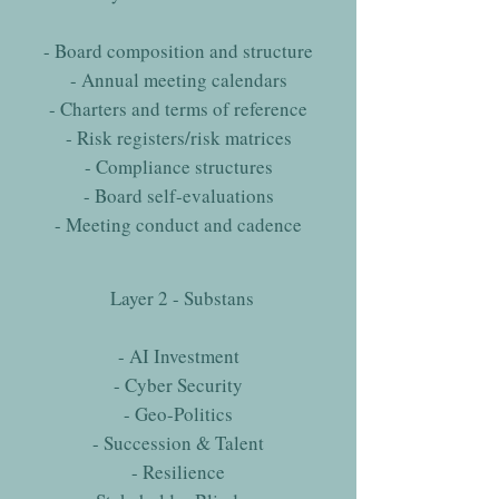
- Board composition and structure
- Annual meeting calendars
- Charters and terms of reference
- Risk registers/risk matrices
- Compliance structures
- Board self-evaluations
- Meeting conduct and cadence
Layer 2 - Substans
- AI Investment
- Cyber Security
- Geo-Politics
- Succession & Talent
- Resilience